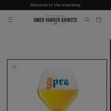
Meteen
Welcome to the omershop
naar de
content
Winkelwagen
 direct naar
oductinformatie