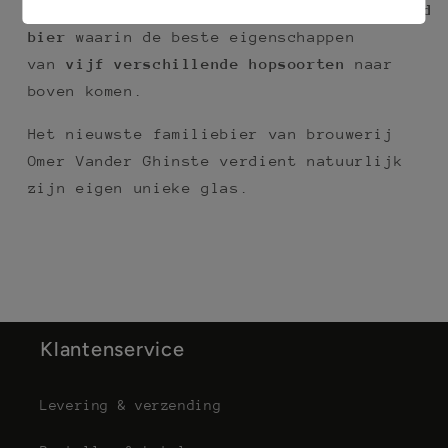
naar een
evenwichtig en sterk gehopt blond
bier
waarin de beste eigenschappen
van
vijf verschillende hopsoorten
naar
boven komen.
Het nieuwste familiebier van brouwerij
Omer Vander Ghinste verdient natuurlijk
zijn eigen unieke glas.
Klantenservice
Levering & verzending