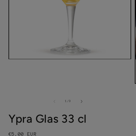
Media
1
openen
in
modaal
van
1
/
3
Ypra Glas 33 cl
Normale
€5,00 EUR