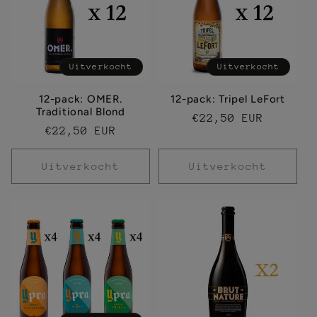
i
e
Uitverkocht
Uitverkocht
:
12-pack: OMER.
12-pack: Tripel LeFort
Traditional Blond
Normale
€22,50 EUR
Normale
€22,50 EUR
prijs
prijs
Uitverkocht
Uitverkocht