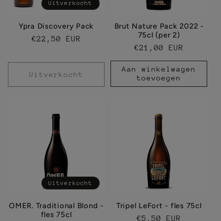
Uitverkocht
Ypra Discovery Pack
Brut Nature Pack 2022 -
75cl (per 2)
Normale
€22,50 EUR
Normale
€21,00 EUR
prijs
prijs
Aan winkelwagen
Uitverkocht
toevoegen
Uitverkocht
OMER. Traditional Blond -
Tripel LeFort - fles 75cl
fles 75cl
Normale
€5,50 EUR