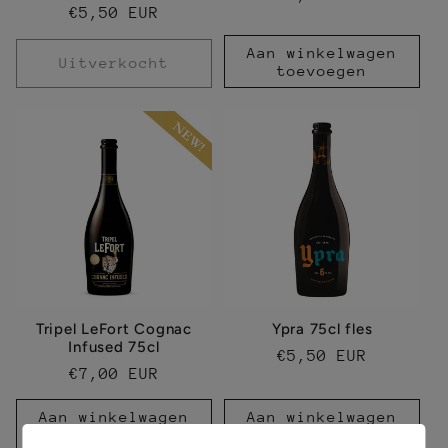
Normale
€5,50 EUR
prijs
prijs
Aan winkelwagen
Uitverkocht
toevoegen
Tripel LeFort Cognac
Ypra 75cl fles
Infused 75cl
Normale
€5,50 EUR
Normale
€7,00 EUR
prijs
prijs
Aan winkelwagen
Aan winkelwagen
toevoegen
toevoegen