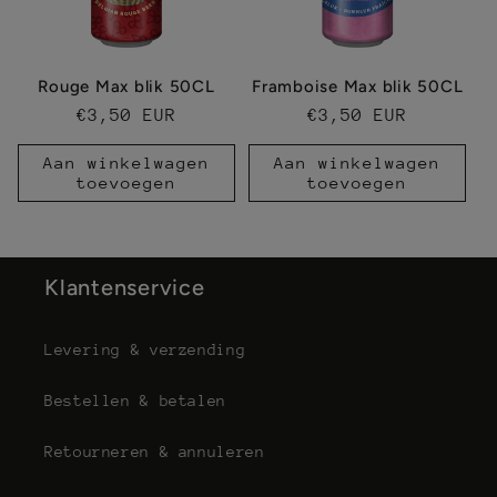
Rouge Max blik 50CL
Framboise Max blik 50CL
Normale
€3,50 EUR
Normale
€3,50 EUR
prijs
prijs
Aan winkelwagen
Aan winkelwagen
toevoegen
toevoegen
Klantenservice
Levering & verzending
Bestellen & betalen
Retourneren & annuleren