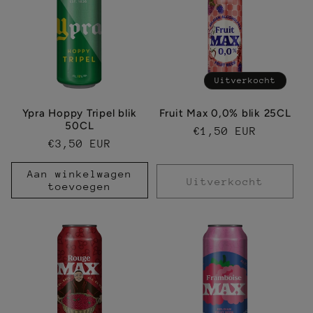
Uitverkocht
Ypra Hoppy Tripel blik
Fruit Max 0,0% blik 25CL
50CL
Normale
€1,50 EUR
Normale
€3,50 EUR
prijs
prijs
Aan winkelwagen
Uitverkocht
toevoegen