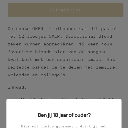
voor
voor
12-
12-
Uitverkocht
pack:
pack:
OMER.
OMER.
Traditional
Traditional
De échte OMER. liefhebber zal dit pakket
Blond
Blond
met 12 flesjes OMER. Traditional Blond
zeker kunnen appreciëren!
12 keer jouw
favoriete blonde bier van de hoogste
kwaliteit met een superieure smaak. Het
perfecte pakket om te delen met familie,
vrienden en collega's.
Inhoud:
12x OMER. Traditional Blond (33cl) -
8%
Ben jij 18 jaar of ouder?
Tasting Guide over de bieren (NL-FR-
ENG)
Bier met liefde gebrouwen, drink je met