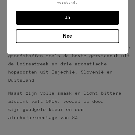
verstand.
OMER. Traditional Blond is een
overheerlijk bier van
hoge gisting met
Ja
hergisting op de fles
, gebrouwen volgens
een traditioneel recept. OMER. dankt
Nee
zijn
fijn, fruitig aroma
en
subtiele
bitterheid
aan de zorgvuldig geselecteerde
grondstoffen zoals de
beste gerstemout uit
de Loirestreek
en
drie aromatische
hopsoorten
uit Tsjechië, Slovenië en
Duitsland
Naast zijn volle smaak en licht bittere
afdronk valt OMER. vooral op door
zijn
goudgele kleur en een
alcoholpercentage van 8%
.