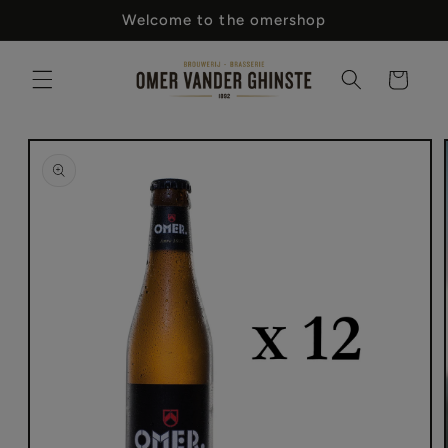
Meteen
Welcome to the omershop
naar de
content
Winkelwagen
 direct naar
oductinformatie