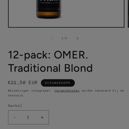
Media
1
van
openen
1
/
3
in
modaal
12-pack: OMER.
Traditional Blond
Normale
€22,50 EUR
Uitverkocht
prijs
Belastingen inbegrepen.
Verzendkosten
worden berekend bij de
checkout.
Aantal
Aantal
Aantal
verlagen
verhogen