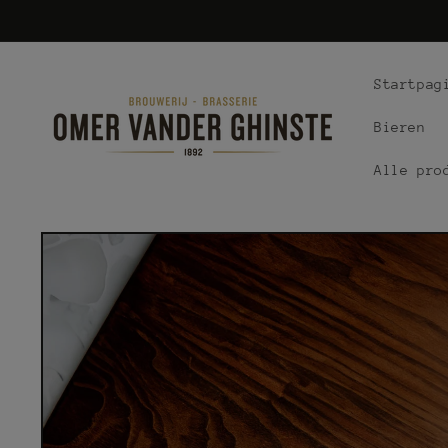
Meteen
naar de
content
Startpag
Bieren
Alle pro
Ga direct naar
productinformatie