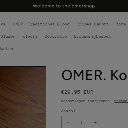
Welcome to the omershop
ina
OMER. Traditional Blond
Tripel LeFort
Ypra
Glazen
Kledij
Decoratie
Brouwerijbezoek
ducten
OMER. Ko
Normale
€29,95 EUR
prijs
Belastingen inbegrepen.
Verzen
Aantal
Aantal
Aantal