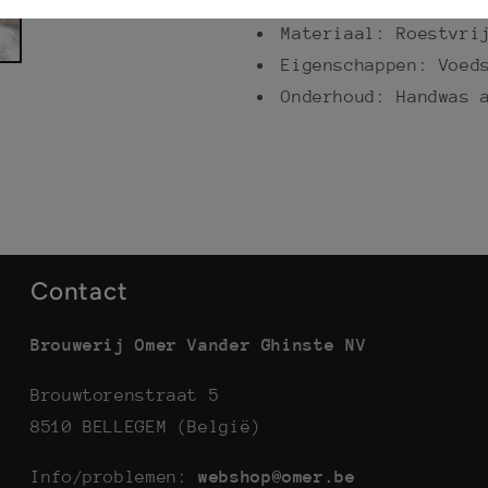
Afmeting: 32.74 cm 
Materiaal: Roestvri
Eigenschappen: Voed
Onderhoud: Handwas 
Contact
Brouwerij Omer Vander Ghinste NV
Brouwtorenstraat 5
8510 BELLEGEM (België)
Info/problemen:
webshop@omer.be