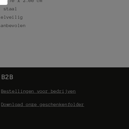
x 4.70 x 2.00 cm
j staal
selveilig
aanbevolen
B2B
Bestellingen voor bedrijven
Download onze geschenkenfolder