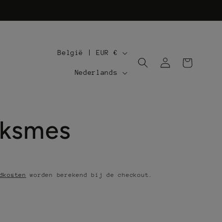
L
België | EUR €
Inloggen
Winkelwagen
a
T
Nederlands
n
a
d
a
ksmes
/
l
r
e
g
dkosten
worden berekend bij de checkout.
i
o