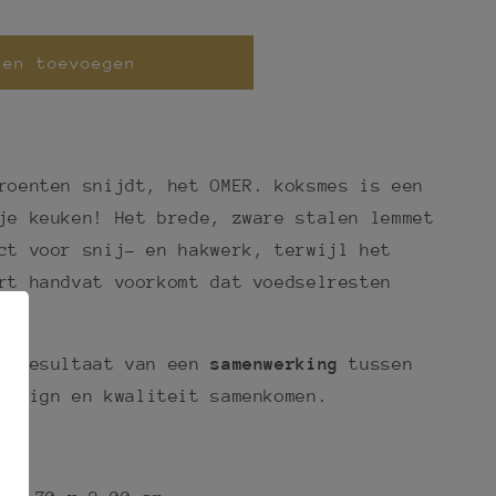
gen toevoegen
roenten snijdt, het OMER. koksmes is een
je keuken! Het brede, zware stalen lemmet
ct voor snij- en hakwerk, terwijl het
rt handvat voorkomt dat voedselresten
et resultaat van een
samenwerking
tussen
design en kwaliteit samenkomen.